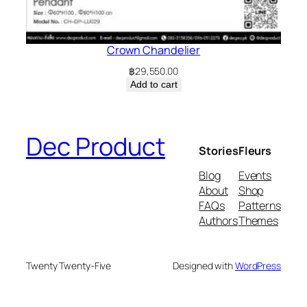
Crown Chandelier
฿
29,550.00
Add to cart
Dec Product
Stories
Fleurs
Blog
Events
About
Shop
FAQs
Patterns
Authors
Themes
Twenty Twenty-Five
Designed with
WordPress