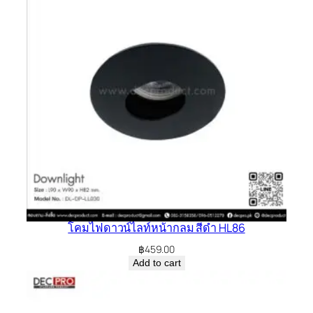
โคมไฟดาวน์ไลท์หน้ากลม สีดำ HL86
฿
459.00
Add to cart