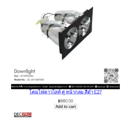
โคมไฟดาวไลท์ คู่ หน้ากลม สีดำ E27
฿
880.00
Add to cart