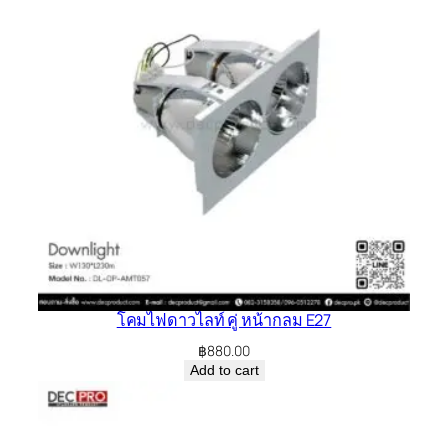
โคมไฟดาวไลท์ คู่ หน้ากลม E27
฿
880.00
Add to cart