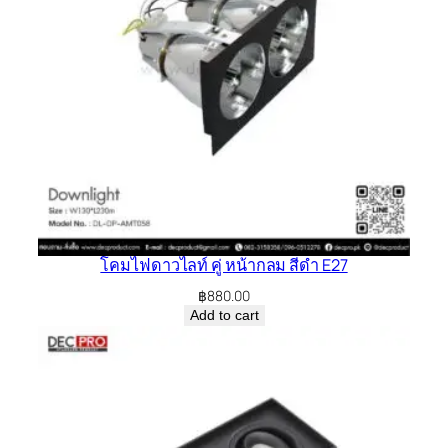
โคมไฟดาวไลท์ คู่ หน้ากลม สีดำ E27
฿
880.00
Add to cart