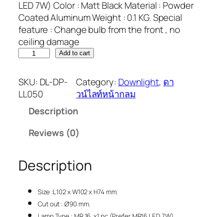
LED 7W) Color : Matt Black Material : Powder
Coated Aluminum Weight : 0.1 KG. Special
feature : Change bulb from the front , no
ceiling damage
Add to cart
SKU:
DL-DP-
Category:
Downlight
, 
ดา
LL050
วน์ไลท์หน้ากลม
Description
Reviews (0)
Description
Size :L102 x W102 x H74 mm.
Cut out : Ø90 mm.
Lamp Type : MR 16 x1 pc (Prefer MR16 LED 7W)