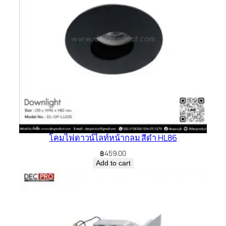
โคมไฟดาวน์ไลท์หน้ากลม สีดำ HL86
฿
459.00
Add to cart