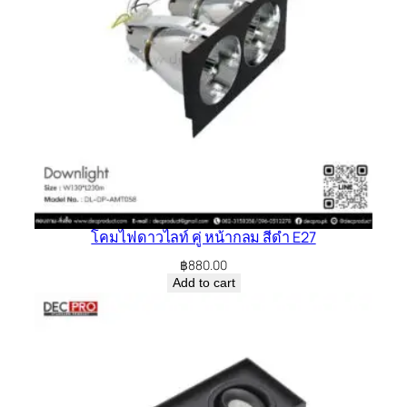
โคมไฟดาวไลท์ คู่ หน้ากลม สีดำ E27
฿
880.00
Add to cart