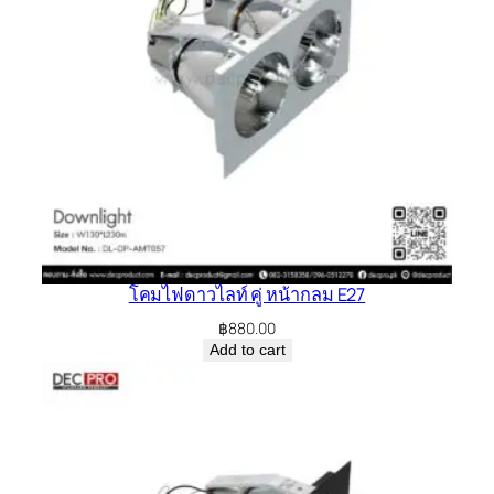
โคมไฟดาวไลท์ คู่ หน้ากลม E27
฿
880.00
Add to cart