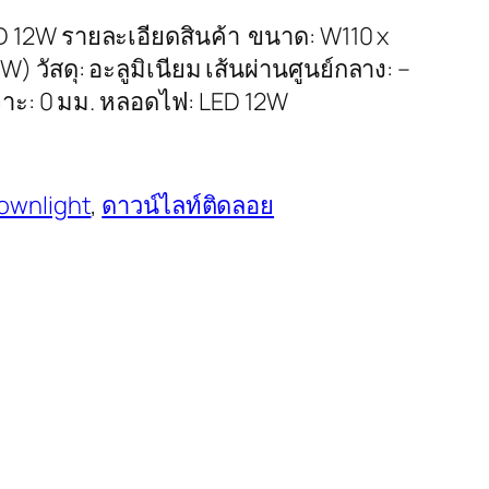
D 12W รายละเอียดสินค้า ขนาด: W110 x
) วัสดุ: อะลูมิเนียม เส้นผ่านศูนย์กลาง: –
จาะ: 0 มม. หลอดไฟ: LED 12W
ownlight
, 
ดาวน์ไลท์ติดลอย