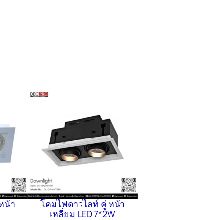
หน้า
โคมไฟดาวไลท์ คู่ หน้า
เหลี่ยม LED 7*2W