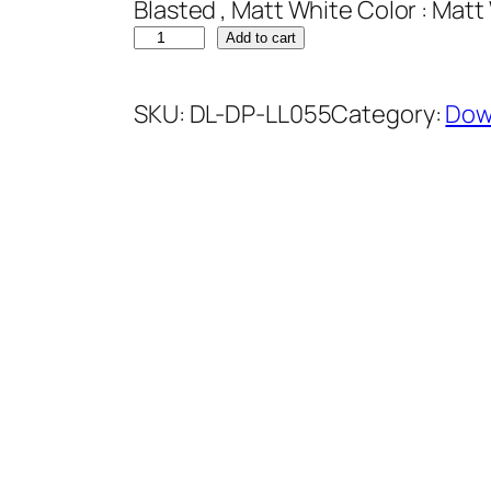
Blasted , Matt White Color : Matt
Add to cart
SKU:
DL-DP-LL055
Category:
Dow