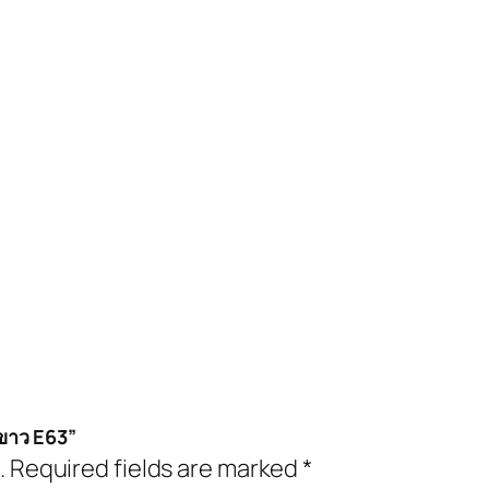
ขาว E63”
.
Required fields are marked
*