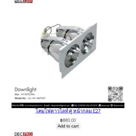
โคมไฟดาวไลท์ คู่ หน้ากลม E27
฿
880.00
Add to cart