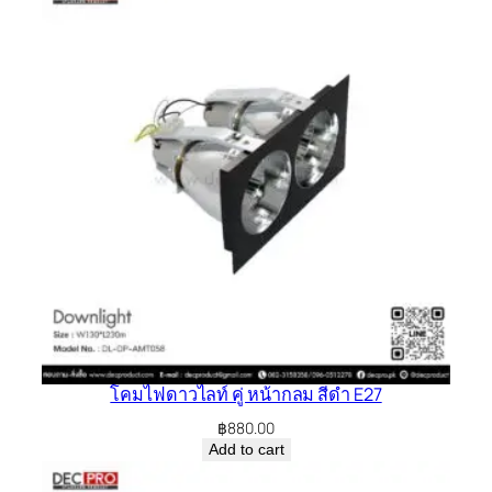
โคมไฟดาวไลท์ คู่ หน้ากลม สีดำ E27
฿
880.00
Add to cart