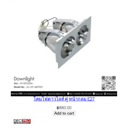
โคมไฟดาวไลท์ คู่ หน้ากลม E27
฿
880.00
Add to cart