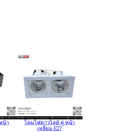
หน้า
โคมไฟดาวไลท์ คู่ หน้า
เหลี่ยม E27