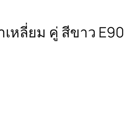
หลี่ยม คู่ สีขาว E90