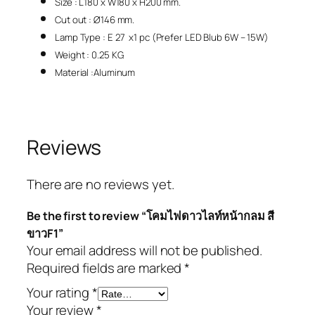
Size : L180 x W180 x H200 mm.
Cut out : Ø146 mm.
Lamp Type : E 27 x1 pc (Prefer LED Blub 6W – 15W)
Weight : 0.25 KG.
Material :Aluminum
Reviews
There are no reviews yet.
Be the first to review “โคมไฟดาวไลท์หน้ากลม สี
ขาวF1”
Your email address will not be published.
Required fields are marked
*
Your rating
*
Your review
*