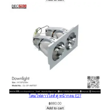
โคมไฟดาวไลท์ คู่ หน้ากลม E27
฿
880.00
Add to cart