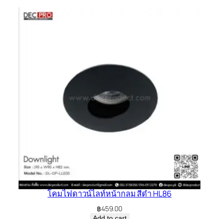
โคมไฟดาวน์ไลท์หน้ากลม สีดำ HL86
฿
459.00
Add to cart