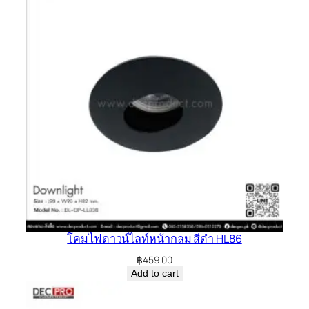
โคมไฟดาวน์ไลท์หน้ากลม สีดำ HL86
฿
459.00
Add to cart