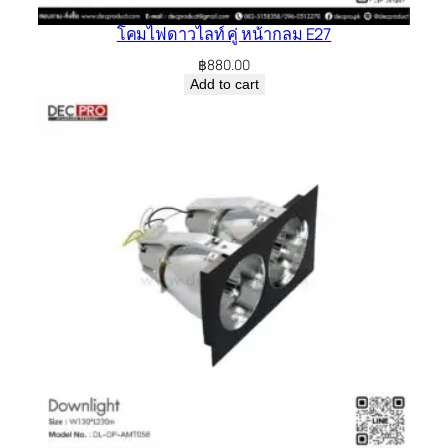
โคมไฟดาวไลท์ คู่ หน้ากลม E27
฿
880.00
Add to cart