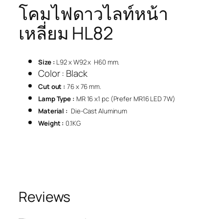
โคมไฟดาวไลท์หน้า
เหลี่ยม HL82
Size :
L92 x W92 x H60 mm.
Color : Black
Cut out :
76 x 76 mm.
Lamp Type :
MR 16 x1 pc (Prefer MR16 LED 7W)
Material :
Die-Cast Aluminum
Weight :
0.1KG
Reviews