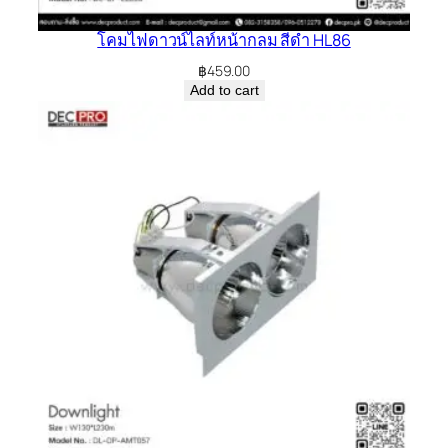
โคมไฟดาวน์ไลท์หน้ากลม สีดำ HL86
฿
459.00
Add to cart