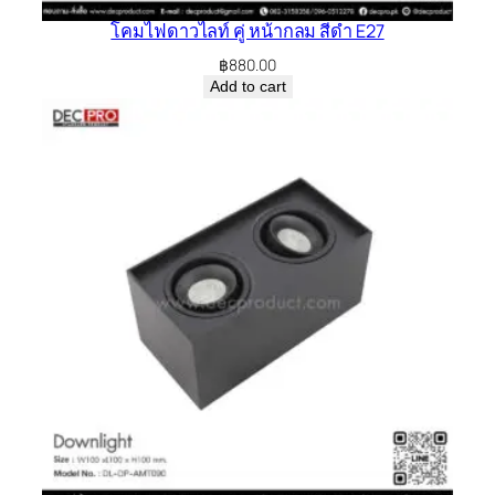
โคมไฟดาวไลท์ คู่ หน้ากลม สีดำ E27
฿
880.00
Add to cart