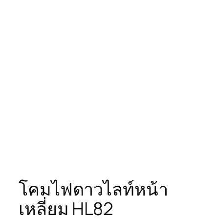
โคมไฟดาวไลท์หน้า
เหลี่ยม HL82