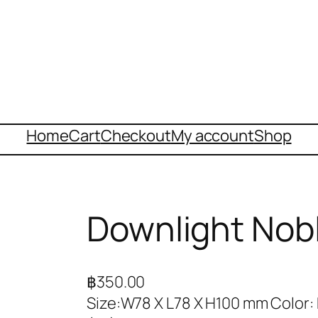
Home
Cart
Checkout
My account
Shop
Downlight Nobl
฿
350.00
Size:W78 X L78 X H100 mm Color: 