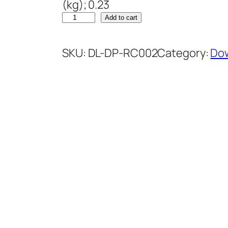
(kg); 0.23
Add to cart
SKU:
DL-DP-RC002
Category:
Dow