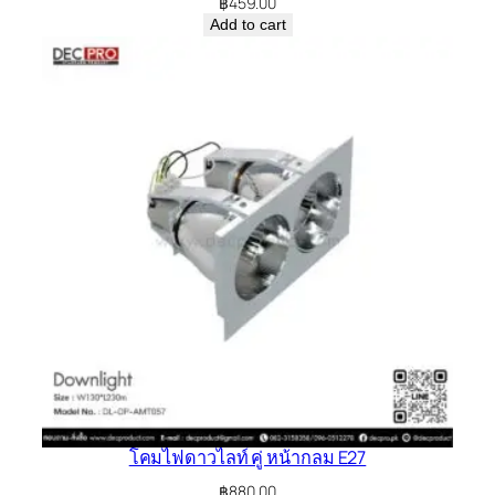
฿
459.00
Add to cart
โคมไฟดาวไลท์ คู่ หน้ากลม E27
฿
880.00