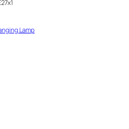
E27x1
anging Lamp