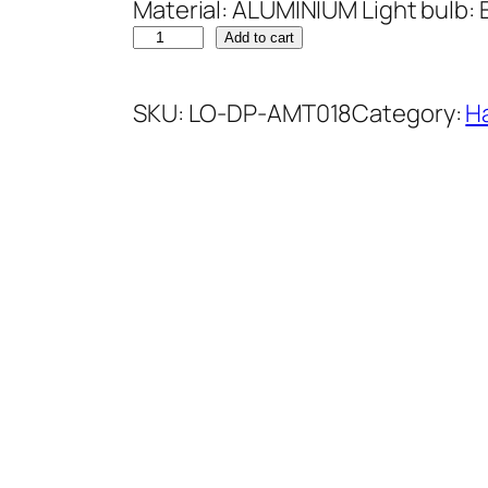
Material: ALUMINIUM Light bulb: 
Add to cart
SKU:
LO-DP-AMT018
Category:
H