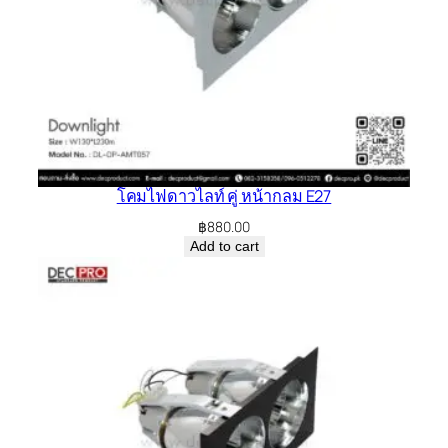
โคมไฟดาวไลท์ คู่ หน้ากลม E27
฿
880.00
Add to cart