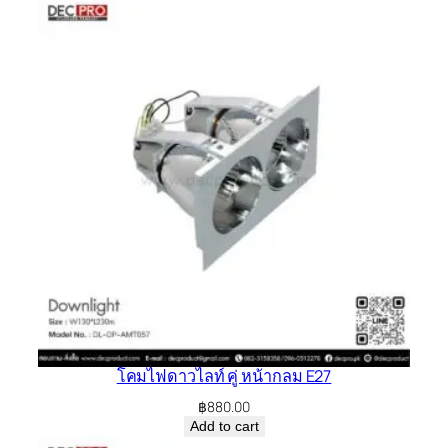
โคมไฟดาวไลท์ คู่ หน้ากลม E27
฿
880.00
Add to cart