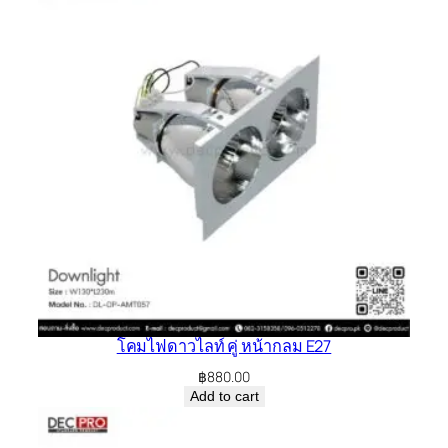
โคมไฟดาวไลท์ คู่ หน้ากลม E27
฿
880.00
Add to cart