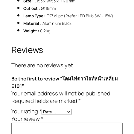
Size :
L153 x W153 x H170 mm.
Cut out :
Ø115mm.
Lamp Type :
E27 x1 pc (Prefer LED Blub 6W – 15W)
Material :
Aluminium Black
Weight :
0.2 kg
Reviews
There are no reviews yet.
Be the first to review “โคมไฟดาวไลท์หน้าเหลี่ยม
E101”
Your email address will not be published.
Required fields are marked
*
Your rating
*
Your review
*