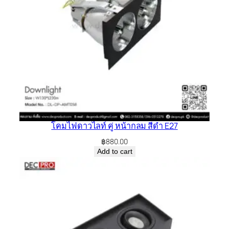
โคมไฟดาวไลท์ คู่ หน้ากลม สีดำ E27
฿
880.00
Add to cart